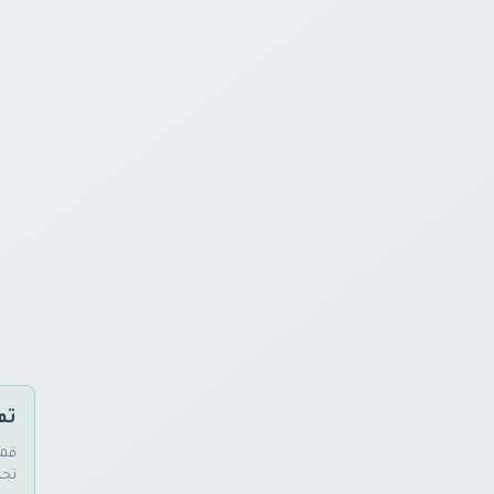
تم
قمن
تحد