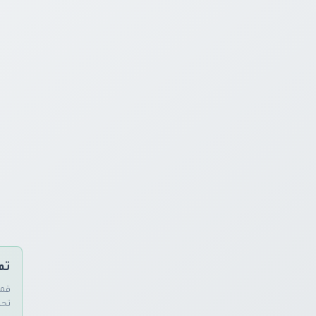
تم
قمن
تحد