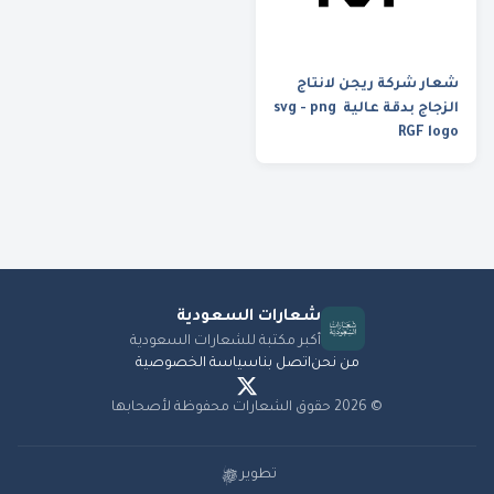
شعار شركة ريجن لانتاج
الزجاج بدقة عالية svg - png
RGF logo
شعارات
السعودية
أكبر مكتبة للشعارات السعودية
من نحن
اتصل بنا
سياسة الخصوصية
©
2026
حقوق الشعارات محفوظة لأصحابها
تطوير